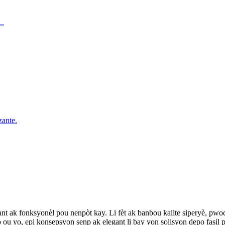
nt ak fonksyonèl pou nenpòt kay. Li fèt ak banbou kalite siperyè, pwod
o ou yo, epi konsepsyon senp ak elegant li bay yon solisyon depo fasil