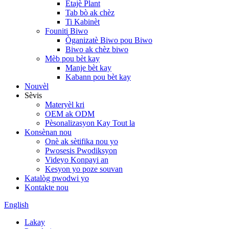
Etajè Plant
Tab bò ak chèz
Ti Kabinèt
Founiti Biwo
Òganizatè Biwo pou Biwo
Biwo ak chèz biwo
Mèb pou bèt kay
Manje bèt kay
Kabann pou bèt kay
Nouvèl
Sèvis
Materyèl kri
OEM ak ODM
Pèsonalizasyon Kay Tout la
Konsènan nou
Onè ak sètifika nou yo
Pwosesis Pwodiksyon
Videyo Konpayi an
Kesyon yo poze souvan
Katalòg pwodwi yo
Kontakte nou
English
Lakay