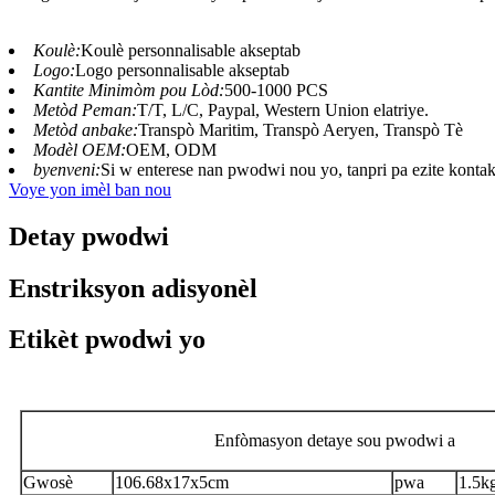
Koulè:
Koulè personnalisable akseptab
Logo:
Logo personnalisable akseptab
Kantite Minimòm pou Lòd:
500-1000 PCS
Metòd Peman:
T/T, L/C, Paypal, Western Union elatriye.
Metòd anbake:
Transpò Maritim, Transpò Aeryen, Transpò Tè
Modèl OEM:
OEM, ODM
byenveni:
Si w enterese nan pwodwi nou yo, tanpri pa ezite kontak
Voye yon imèl ban nou
Detay pwodwi
Enstriksyon adisyonèl
Etikèt pwodwi yo
Enfòmasyon detaye sou pwodwi a
Gwosè
106.68x17x5cm
pwa
1.5k