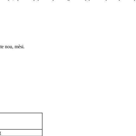
te nou, mèsi.
g