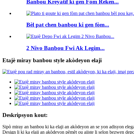
Banbou Kreyatif ki gen Fòm Reken...
Bèl pat chen banbou ki gen fòm...
2 Nivo Banbou Fwi Ak Legim...
Etajè miray banbou style akòdeyon elaji
Deskripsyon kout:
Sipò miray an banbou ki ka elaji an akòdeyon an se yon adisyon elega
Design li ki ka elaji an akòdeyon pèmèt ou ajiste li selon bezwen dep